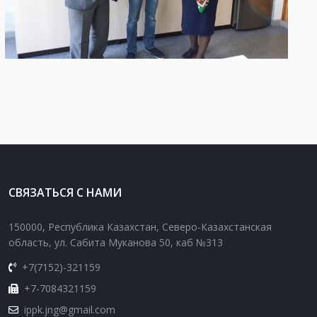
СВЯЗАТЬСЯ С НАМИ
150000, Республика Казахстан, Северо-Казахстанская
область, ул. Сабита Муканова 50, каб №313
+7(7152)-321159
+7-7084321159
ippk.jng@gmail.com